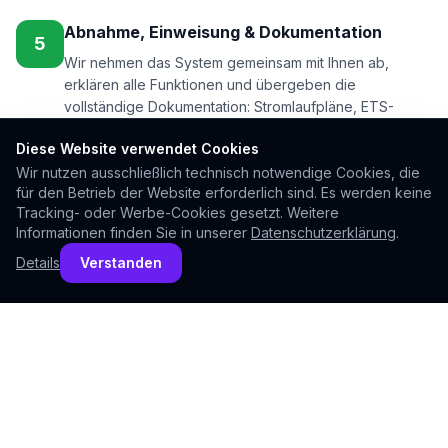
Abnahme, Einweisung & Dokumentation
5
Wir nehmen das System gemeinsam mit Ihnen ab,
erklären alle Funktionen und übergeben die
vollständige Dokumentation: Stromlaufpläne, ETS-
Projektdatei, Bedienungshinweise. So sind Sie für alle
Diese Website verwendet Cookies
Zukunft unabhängig.
1
Wir nutzen ausschließlich technisch notwendige Cookies, die
für den Betrieb der Website erforderlich sind. Es werden keine
Tracking- oder Werbe-Cookies gesetzt. Weitere
Informationen finden Sie in unserer
Datenschutzerklärung
.
KNX Funktionen: Was kann
Details
Verstanden
KNX?
KNX ist kein "Smart Bulb"-System. Es steuert das
gesamte Gebäude — von der Lichtszene im
Wohnzimmer bis zur automatischen Jalousie bei
Sonneneinstrahlung, von der