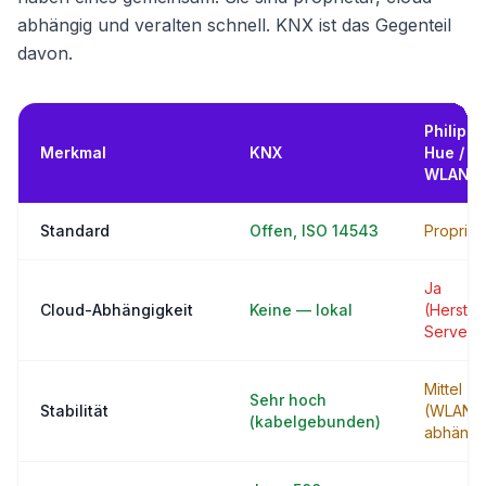
abhängig und veralten schnell. KNX ist das Gegenteil
davon.
Philips
Merkmal
KNX
Hue /
WLAN
Standard
Offen, ISO 14543
Propriet
Ja
Cloud-Abhängigkeit
Keine — lokal
(Herstell
Server)
Mittel
Sehr hoch
Stabilität
(WLAN-
(kabelgebunden)
abhängi