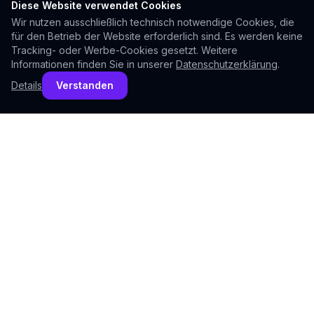
Diese Website verwendet Cookies
1
Wir nutzen ausschließlich technisch notwendige Cookies, die
für den Betrieb der Website erforderlich sind. Es werden keine
Tracking- oder Werbe-Cookies gesetzt. Weitere
Informationen finden Sie in unserer
Datenschutzerklärung
.
Details
Verstanden
WAS WIR FÜR SIE TUN
Digital aus einer Hand
Kein Agentur-Wirrwarr, kein Koordinationsaufwand —
ein Ansprechpartner für alles Digitale.